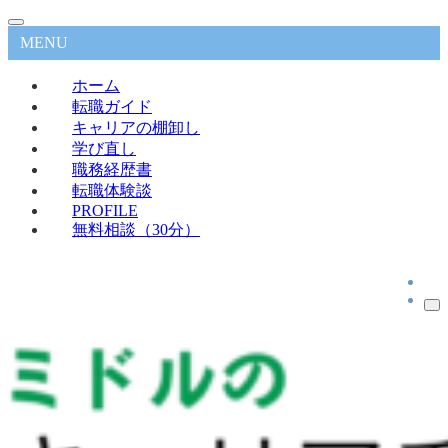
MENU
ホーム
転職ガイド
キャリアの棚卸し
学び直し
職務経歴書
転職体験談
PROFILE
無料相談（30分）