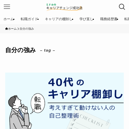
ホーム
転職ガイド
キャリアの棚卸し
学び直し
職務経歴書
転
ホーム
自分の強み
自分の強み
– tag –