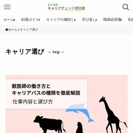
ホーム
転職ガイド
キャリアの棚卸し
学び直し
職務経歴書
転
ホーム
キャリア選び
キャリア選び
– tag –